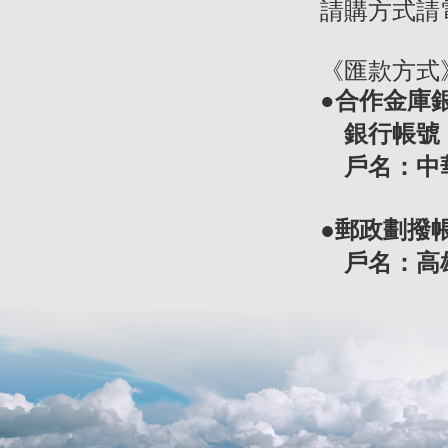
請購方式請電洽
《匯款方式
●合作金庫銀
銀行帳號：14
戶名：中
●
郵政劃撥帳號
戶名：高