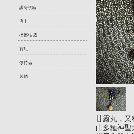
護身護輪
唐卡
擦擦/甘露
寶瓶
修持品
其他
甘露丸，又
由多種神聖