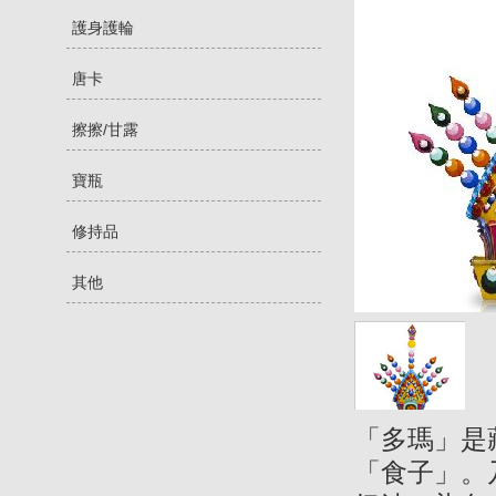
護身護輪
唐卡
擦擦/甘露
寶瓶
修持品
其他
「多瑪」是藏
「食子」。