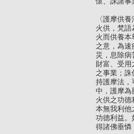
懷、誅諸事
〈護摩供養
火供，梵語
火而供養本
之意，為速
災，息除病
財富、受用
之事業；誅
持護摩法，
中，護摩為
火供之功德
本無我利他
功德利益。
得諸佛垂憐