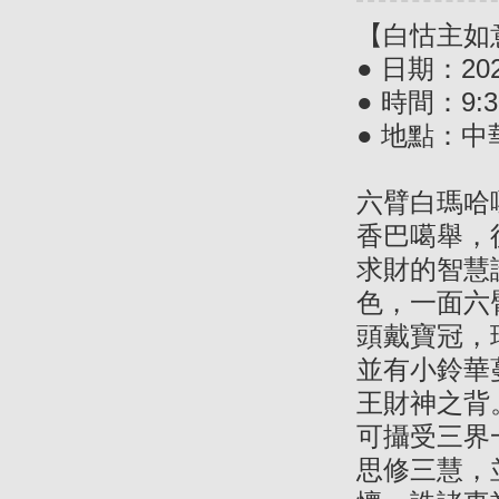
【白怙主如
● 日期：20
● 時間：9:30
● 地點：
六臂白瑪哈
香巴噶舉，
求財的智慧
色，一面六
頭戴寶冠，
並有小鈴華
王財神之背
可攝受三界
思修三慧，